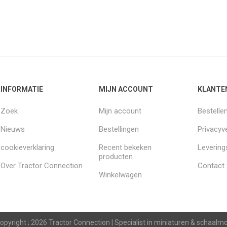
INFORMATIE
MIJN ACCOUNT
KLANTE
Zoek
Mijn account
Bestelle
Nieuws
Bestellingen
Privacyve
cookieverklaring
Recent bekeken
Leverin
producten
Over Tractor Connection
Contact
Winkelwagen
opyright ; 2026 Tractor Connection | Specialist in miniaturen & schaal