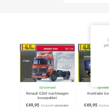
C
geb
Op voorraad
Op voor
Renault G260 vrachtwagen
Koeltrailer b
bouwpakket
€49,95
€49,95
Exclusief
verzenden
Exclus