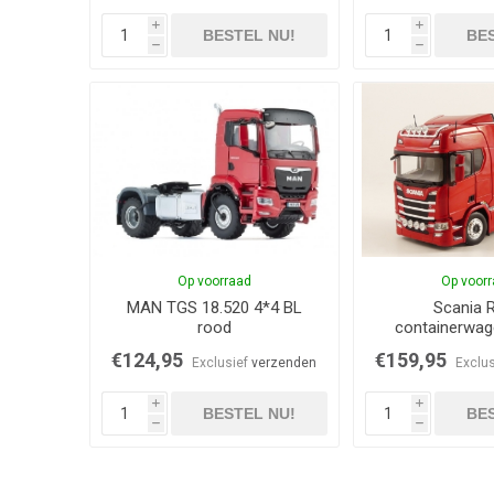
i
i
BESTEL NU!
BES
h
h
Op voorraad
Op voor
MAN TGS 18.520 4*4 BL
Scania 
rood
containerwag
€124,95
€159,95
Exclusief
verzenden
Exclu
i
i
BESTEL NU!
BES
h
h