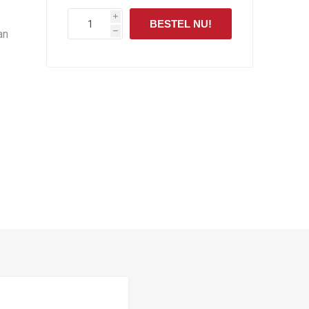
i
BESTEL NU!
an
h