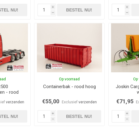
i
i
TEL NU!
BESTEL NU!
h
h
raad
Op voorraad
Op 
R500
Containerbak - rood hoog
Joskin Carg
en - rood
€55,00
€71,95
sief
verzenden
Exclusief
verzenden
E
i
i
TEL NU!
BESTEL NU!
h
h