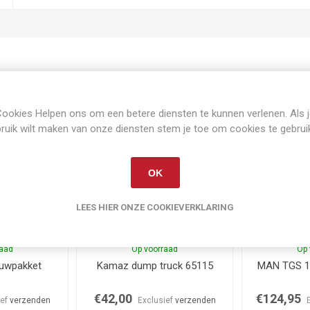
Gerelateerde producten
ookies Helpen ons om een betere diensten te kunnen verlenen. Als 
ruik wilt maken van onze diensten stem je toe om cookies te gebrui
OK
LEES HIER ONZE COOKIEVERKLARING
raad
Op voorraad
Op 
ouwpakket
Kamaz dump truck 65115
MAN TGS 18
€42,00
€124,95
ief
verzenden
Exclusief
verzenden