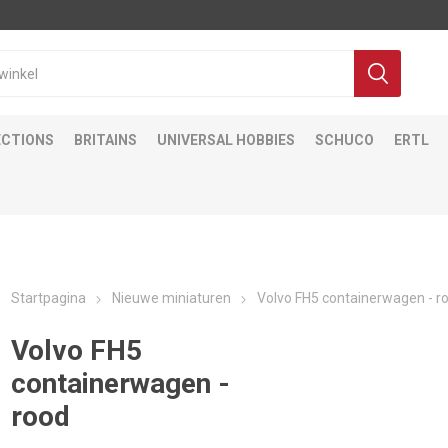
ECTIONS
BRITAINS
UNIVERSAL HOBBIES
SCHUCO
ERTL
Startpagina
Nieuwe miniaturen
Volvo FH5 containerwagen - r
Volvo FH5
containerwagen -
rood