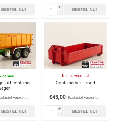
i
BESTEL NU!
BESTEL NU!
h
voorraad
Niet op voorraad
o Lift container
Containerbak - rood
wagen
€45,00
xclusief
verzenden
Exclusief
verzenden
i
BESTEL NU!
BESTEL NU!
h