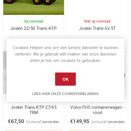
Op voorraad
Niet op voorraad
Joskin 22/50 Trans-KTP
Joskin Trans-Ex 5T
€65,95
€29,75
Exclusief
verzenden
Exclusief
verzenden
Cookies Helpen ons om een betere diensten te kunnen
verlenen. Als je gebruik wilt maken van onze diensten
stem je toe om cookies te gebruiken.
OK
LEES HIER ONZE COOKIEVERKLARING
Niet op voorraad
Op voorraad
Joskin Trans KTP 27/65
Volvo FH5 containerwagen -
TRM
rood
€67,50
€149,95
Exclusief
verzenden
Exclusief
verzenden