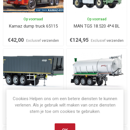
Op voorraad
Op voorraad
Kamaz dump truck 65115
MAN TGS 18.520 4*4 BL
€42,00
€124,95
Exclusief
verzenden
Exclusief
verzenden
Op voorraad
Op voorraad
Cookies Helpen ons om een betere diensten te kunnen
Krampe rolbandwagen SBII
Kotte Garant TSA 30.000
verlenen. Als je gebruik wilt maken van onze diensten
30/1070
zilver
stem je toe om cookies te gebruiken.
€114,95
€104,95
Exclusief
verzenden
Exclusief
verzenden
OK