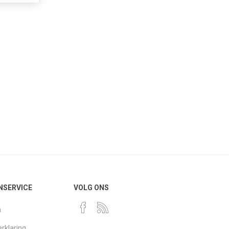
NSERVICE
VOLG ONS
n
rklaring