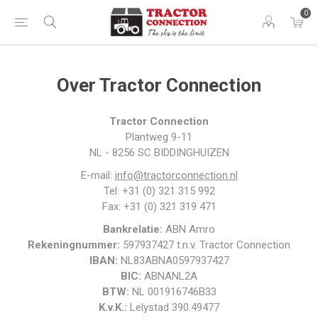
0
Over Tractor Connection
Tractor Connection
Plantweg 9-11
NL - 8256 SC BIDDINGHUIZEN
E-mail:
info@tractorconnection.nl
Tel: +31 (0) 321 315 992
Fax: +31 (0) 321 319 471
Bankrelatie:
ABN Amro
Rekeningnummer:
597937427 t.n.v. Tractor Connection
IBAN:
NL83ABNA0597937427
BIC:
ABNANL2A
BTW:
NL 001916746B33
K.v.K.:
Lelystad 390.49477