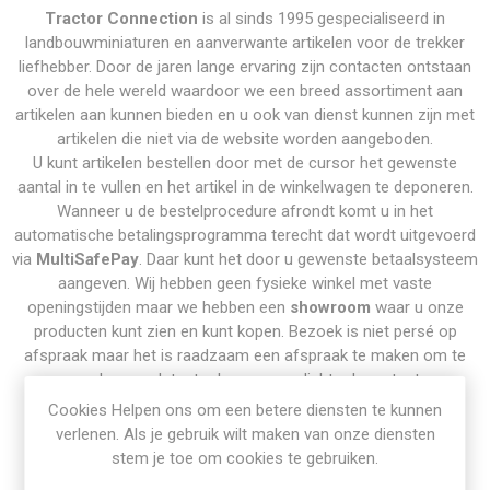
Tractor Connection
is al sinds 1995 gespecialiseerd in
landbouwminiaturen en aanverwante artikelen voor de trekker
liefhebber. Door de jaren lange ervaring zijn contacten ontstaan
over de hele wereld waardoor we een breed assortiment aan
artikelen aan kunnen bieden en u ook van dienst kunnen zijn met
artikelen die niet via de website worden aangeboden.
U kunt artikelen bestellen door met de cursor het gewenste
aantal in te vullen en het artikel in de winkelwagen te deponeren.
Wanneer u de bestelprocedure afrondt komt u in het
automatische betalingsprogramma terecht dat wordt uitgevoerd
via
MultiSafePay
. Daar kunt het door u gewenste betaalsysteem
aangeven. Wij hebben geen fysieke winkel met vaste
openingstijden maar we hebben een
showroom
waar u onze
producten kunt zien en kunt kopen. Bezoek is niet persé op
afspraak maar het is raadzaam een afspraak te maken om te
voorkomen dat u toch voor een dichte deur staat.
Cookies Helpen ons om een betere diensten te kunnen
Meer informatie over details van de bestelprocedure vindt u
verlenen. Als je gebruik wilt maken van onze diensten
onder de knop
"Bestellen"
stem je toe om cookies te gebruiken.
Wij streven ernaar uw bestelling dezelfde dag maar toch