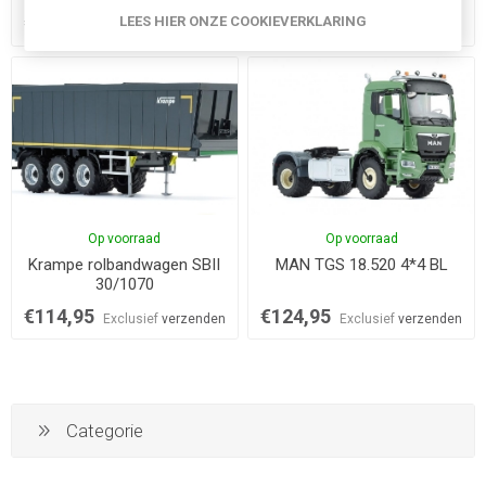
€104,95
€104,95
LEES HIER ONZE COOKIEVERKLARING
Exclusief
verzenden
Exclusief
verzenden
Op voorraad
Op voorraad
Krampe rolbandwagen SBII
MAN TGS 18.520 4*4 BL
30/1070
€114,95
€124,95
Exclusief
verzenden
Exclusief
verzenden
Categorie