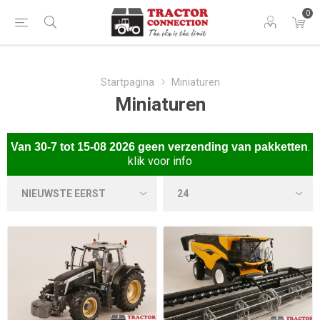
0
Startpagina
Miniaturen
Miniaturen
.
Van
30-7 tot 15-08 2026 gee
n verzending van pakketten
klik voor info