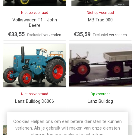
Niet op voorraad
Niet op voorraad
Volkswagen T1 - John
MB Trac 900
Deere
€33,55
€35,59
Exclusief
verzenden
Exclusief
verzenden
Niet op voorraad
Op voorraad
Lanz Bulldog D6006
Lanz Bulldog
€30,50
€45,76
Exclusief
verzenden
Exclusief
verzenden
Cookies Helpen ons om een betere diensten te kunnen
verlenen. Als je gebruik wilt maken van onze diensten
stem je toe om cookies te gebruiken.