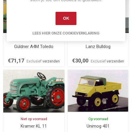
OK
LEES HIER ONZE COOKIEVERKLARING
Niet op voorraad
Op voorraad
Güldner A4M Toledo
Lanz Bulldog
€71,17
€30,00
Exclusief
verzenden
Exclusief
verzenden
Niet op voorraad
Op voorraad
Kramer KL 11
Unimog 401