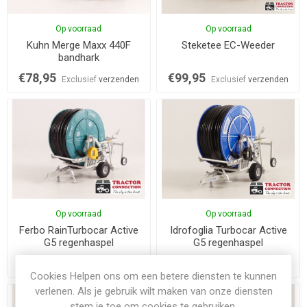
Op voorraad
Op voorraad
Kuhn Merge Maxx 440F
Steketee EC-Weeder
bandhark
€78,95
€99,95
Exclusief
verzenden
Exclusief
verzenden
Op voorraad
Op voorraad
Ferbo RainTurbocar Active
Idrofoglia Turbocar Active
G5 regenhaspel
G5 regenhaspel
€79,95
€79,95
Exclusief
verzenden
Exclusief
verzenden
Cookies Helpen ons om een betere diensten te kunnen
verlenen. Als je gebruik wilt maken van onze diensten
stem je toe om cookies te gebruiken.