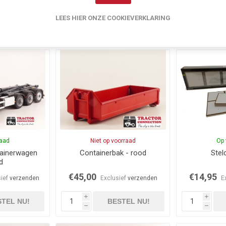
€42,00
€124,95
ief
verzenden
Exclusief
verzenden
LEES HIER ONZE COOKIEVERKLARING
i
i
TEL NU!
BESTEL NU!
h
h
raad
Niet op voorraad
Op 
ainerwagen
Containerbak - rood
Stel
d
€45,00
€14,95
sief
verzenden
Exclusief
verzenden
E
i
i
TEL NU!
BESTEL NU!
h
h