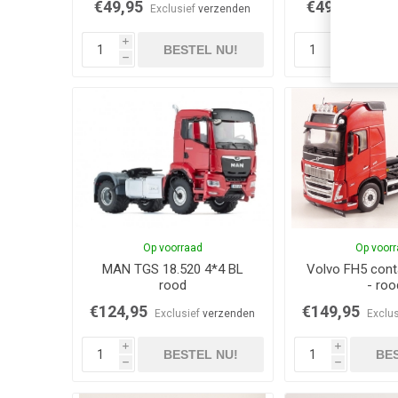
€49,95
€49,95
Exclusief
verzenden
Exclus
i
i
BESTEL NU!
BES
h
h
Op voorraad
Op voor
MAN TGS 18.520 4*4 BL
Volvo FH5 cont
rood
- roo
€124,95
€149,95
Exclusief
verzenden
Exclu
i
i
BESTEL NU!
BES
h
h