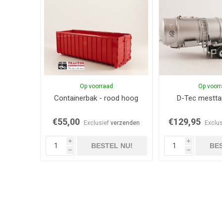
Op voorraad
Op voor
Containerbak - rood hoog
D-Tec mesttan
€55,00
€129,95
Exclusief
verzenden
Exclu
i
i
BESTEL NU!
BES
h
h