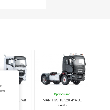
je
ken.
voorraad
Op voorraad
.520 4*4 BL wit
MAN TGS 18.520 4*4 BL
zwart