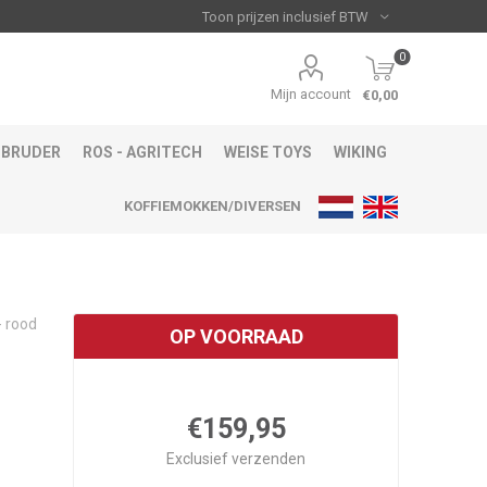
0
Mijn account
€0,00
BRUDER
ROS - AGRITECH
WEISE TOYS
WIKING
KOFFIEMOKKEN/DIVERSEN
- rood
OP VOORRAAD
€159,95
Exclusief
verzenden