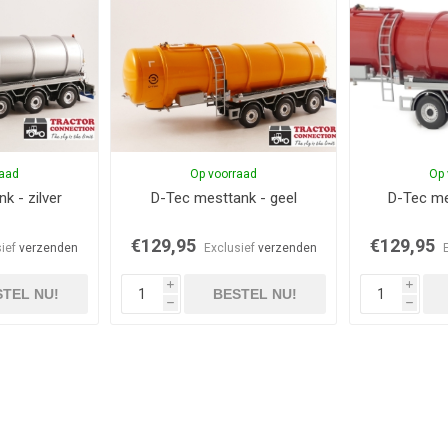
raad
Op voorraad
Op 
k - zilver
D-Tec mesttank - geel
D-Tec me
€129,95
€129,95
sief
verzenden
Exclusief
verzenden
i
i
TEL NU!
BESTEL NU!
h
h