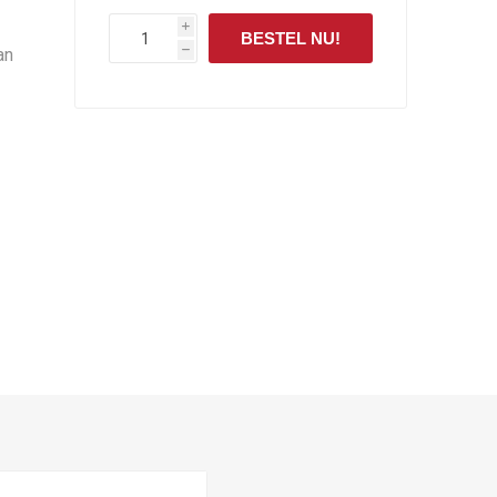
i
BESTEL NU!
an
h