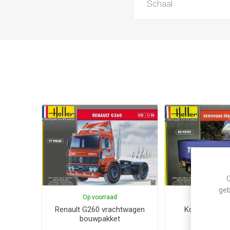
Schaal
C
geb
Op voorraad
Op voor
Renault G260 vrachtwagen
Koeltrailer b
bouwpakket