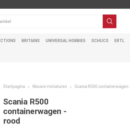
ECTIONS
BRITAINS
UNIVERSAL HOBBIES
SCHUCO
ERTL
Startpagina
Nieuwe miniaturen
Scania R500 containerwagen 
Scania R500
containerwagen -
rood