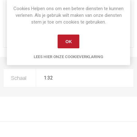
€39,95
Cookies Helpen ons om een betere diensten te kunnen
Exclusief
verzenden
verlenen. Als je gebruik wilt maken van onze diensten
stem je toe om cookies te gebruiken.
i
BESTEL NU!
h
OK
LEES HIER ONZE COOKIEVERKLARING
PRODUCT SPECIFICATIES
Schaal
1:32