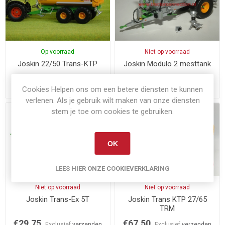
Op voorraad
Niet op voorraad
Joskin 22/50 Trans-KTP
Joskin Modulo 2 mesttank
€65,95
€57,50
Cookies Helpen ons om een betere diensten te kunnen
Exclusief
verzenden
Exclusief
verzenden
verlenen. Als je gebruik wilt maken van onze diensten
stem je toe om cookies te gebruiken.
OK
LEES HIER ONZE COOKIEVERKLARING
Niet op voorraad
Niet op voorraad
Joskin Trans-Ex 5T
Joskin Trans KTP 27/65
TRM
€29,75
€67,50
Exclusief
verzenden
Exclusief
verzenden