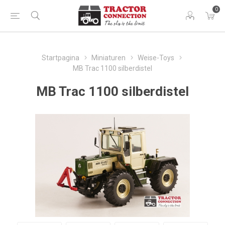
0
Startpagina
Miniaturen
Weise-Toys
MB Trac 1100 silberdistel
MB Trac 1100 silberdistel