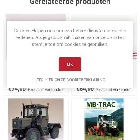
Gerelateerde producten
Cookies Helpen ons om een betere diensten te kunnen
verlenen. Als je gebruik wilt maken van onze diensten
stem je toe om cookies te gebruiken.
OK
Niet op voorraad
Niet op voorraad
MB Trac 1600 Turbo
MB Trac 800
distelgroen
LEES HIER ONZE COOKIEVERKLARING
€74,90
€64,90
Exclusief
verzenden
Exclusief
verzenden