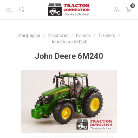
0
Startpagina
Miniaturen
Britains
Trekkers
John Deere 6M240
John Deere 6M240