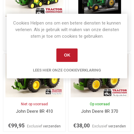
Cookies Helpen ons om een betere diensten te kunnen
Niet op voorraad
Op voorraad
verlenen. Als je gebruik wilt maken van onze diensten
John Deere 8RX 410 op
John Deere Evolution
rupsen
stem je toe om cookies te gebruiken.
€74,00
€85,00
Exclusief
verzenden
Exclusief
verzenden
OK
LEES HIER ONZE COOKIEVERKLARING
Niet op voorraad
Op voorraad
John Deere 8R 410
John Deere 8R 370
€99,95
€38,00
Exclusief
verzenden
Exclusief
verzenden