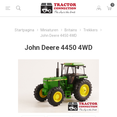
0
Startpagina
Miniaturen
Britains
Trekkers
John Deere 4450 4WD
John Deere 4450 4WD