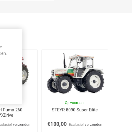
je
ken.
voorraad
Op voorraad
H Puma 260
STEYR 8090 Super Eilite
XDrive
€100,00
xclusief
verzenden
Exclusief
verzenden