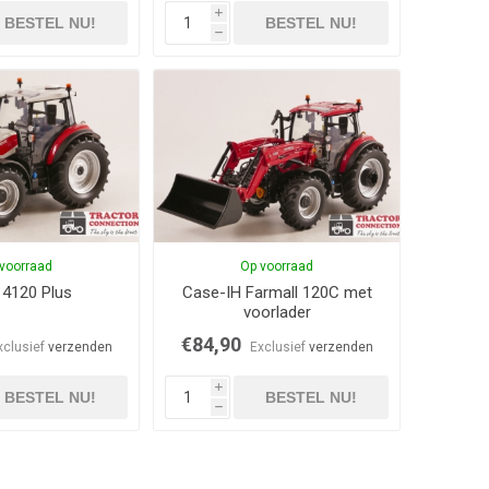
i
BESTEL NU!
BESTEL NU!
h
voorraad
Op voorraad
 4120 Plus
Case-IH Farmall 120C met
voorlader
€84,90
xclusief
verzenden
Exclusief
verzenden
i
BESTEL NU!
BESTEL NU!
h