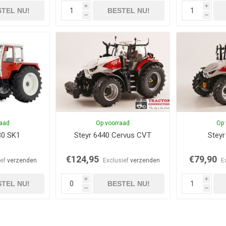
i
i
TEL NU!
BESTEL NU!
h
h
raad
Op voorraad
Op 
30 SK1
Steyr 6440 Cervus CVT
Steyr
€124,95
€79,90
ief
verzenden
Exclusief
verzenden
E
i
i
TEL NU!
BESTEL NU!
h
h