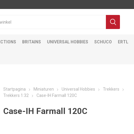
ECTIONS
BRITAINS
UNIVERSAL HOBBIES
SCHUCO
ERTL
Startpagina
Miniaturen
Universal Hobbies
Trekkers
Trekkers 1:32
Case-IH Farmall 120C
Case-IH Farmall 120C