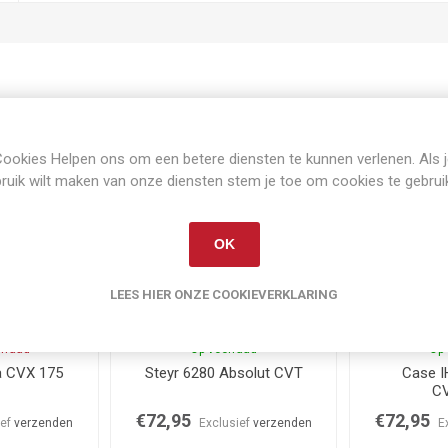
Gerelateerde producten
ookies Helpen ons om een betere diensten te kunnen verlenen. Als 
ruik wilt maken van onze diensten stem je toe om cookies te gebrui
OK
LEES HIER ONZE COOKIEVERKLARING
orraad
Op voorraad
Op 
a CVX 175
Steyr 6280 Absolut CVT
Case I
CV
€72,95
€72,95
ief
verzenden
Exclusief
verzenden
E