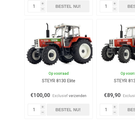
i
i
BESTEL NU!
BES
h
h
Op voorraad
Op voor
STEYR 8130 Elite
STEYR 81
€100,00
€89,90
Exclusief
verzenden
Exclus
i
i
BESTEL NU!
BES
h
h