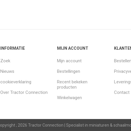
INFORMATIE
MIJN ACCOUNT
KLANTE
Zoek
Mijn account
Bestelle
Nieuws
Bestellingen
Privacyve
cookieverklaring
Recent bekeken
Leverin
producten
Over Tractor Connection
Contact
Winkelwagen
opyright ; 2026 Tractor Connection | Specialist in miniaturen & schaal