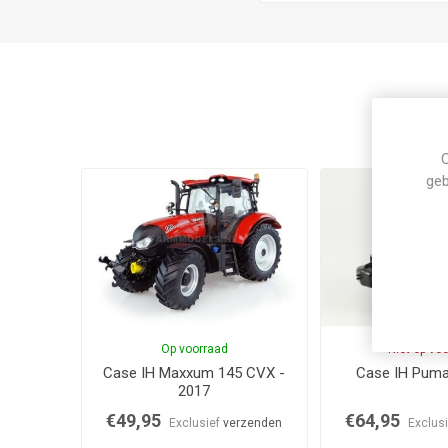
C
geb
Op voorraad
Niet op vo
Case IH Maxxum 145 CVX -
Case IH Pum
2017
€49,95
€64,95
Exclusief
verzenden
Exclus