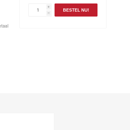
i
BESTEL NU!
h
etaal