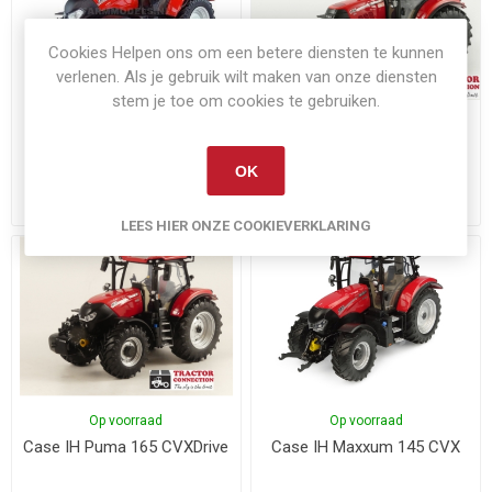
Cookies Helpen ons om een betere diensten te kunnen
verlenen. Als je gebruik wilt maken van onze diensten
stem je toe om cookies te gebruiken.
Op voorraad
Niet op voorraad
Case IH Maxxum 145 CVX -
Case IH Puma CVX 175
2017
OK
€49,95
€64,95
Exclusief
verzenden
Exclusief
verzenden
LEES HIER ONZE COOKIEVERKLARING
Op voorraad
Op voorraad
Case IH Puma 165 CVXDrive
Case IH Maxxum 145 CVX