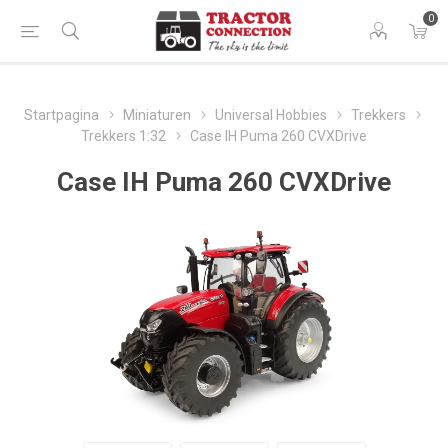
0
Startpagina
Miniaturen
Universal Hobbies
Trekkers
Trekkers 1:32
Case IH Puma 260 CVXDrive
Case IH Puma 260 CVXDrive