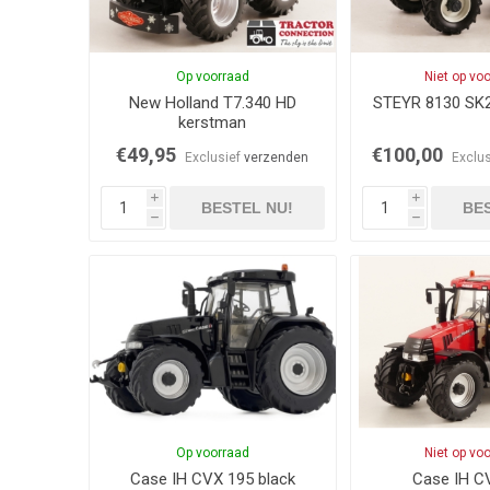
Op voorraad
Niet op vo
New Holland T7.340 HD
STEYR 8130 SK
kerstman
€49,95
€100,00
Exclusief
verzenden
Exclu
i
i
BESTEL NU!
BES
h
h
Op voorraad
Niet op vo
Case IH CVX 195 black
Case IH C