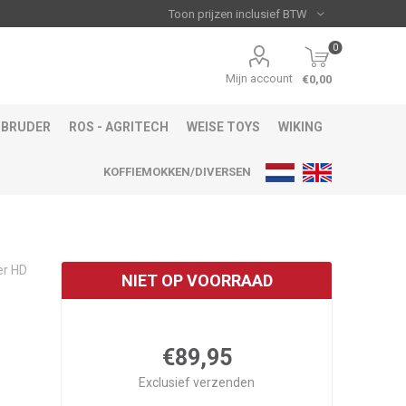
0
Mijn account
€0,00
BRUDER
ROS - AGRITECH
WEISE TOYS
WIKING
KOFFIEMOKKEN/DIVERSEN
er HD
NIET OP VOORRAAD
€89,95
Exclusief
verzenden