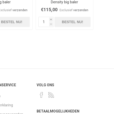
g baler
Density big baler
€115,00
Exclusief
verzenden
Exclusief
verzenden
i
BESTEL NU!
BESTEL NU!
h
NSERVICE
VOLG ONS
n
rklaring
BETAALMOGELIJKHEDEN