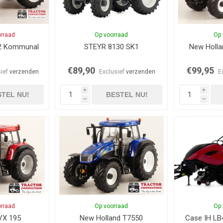
orraad
Op voorraad
Op 
2 Kommunal
STEYR 8130 SK1
New Holla
€89,90
€99,95
sief
verzenden
Exclusief
verzenden
E
i
i
TEL NU!
BESTEL NU!
h
h
orraad
Op voorraad
Op 
VX 195
New Holland T7550
Case IH LB