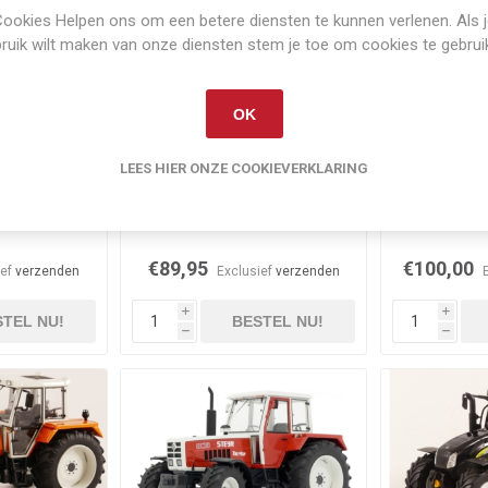
ookies Helpen ons om een betere diensten te kunnen verlenen. Als 
ruik wilt maken van onze diensten stem je toe om cookies te gebrui
OK
LEES HIER ONZE COOKIEVERKLARING
orraad
Op voorraad
Op 
m 300 CVX
Steyr 6300 Terrus CVT
STEYR 809
€89,95
€100,00
ief
verzenden
Exclusief
verzenden
i
i
TEL NU!
BESTEL NU!
h
h