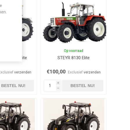
je
ken.
voorraad
Op voorraad
0 Super Eilite
STEYR 8130 Elite
€100,00
Exclusief
verzenden
Exclusief
verzenden
i
BESTEL NU!
BESTEL NU!
h