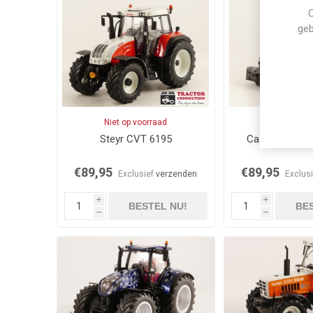
C
geb
Niet op voorraad
Niet op vo
Steyr CVT 6195
Case IH Optu
€89,95
€89,95
Exclusief
verzenden
Exclus
i
i
BESTEL NU!
BES
h
h