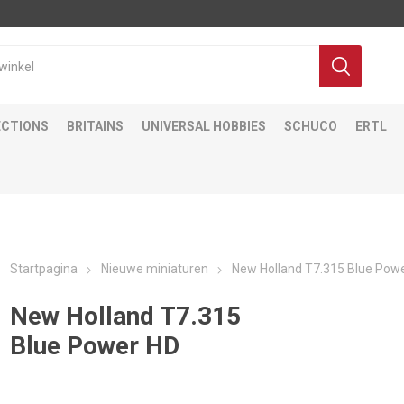
ECTIONS
BRITAINS
UNIVERSAL HOBBIES
SCHUCO
ERTL
Startpagina
Nieuwe miniaturen
New Holland T7.315 Blue Pow
New Holland T7.315
Blue Power HD