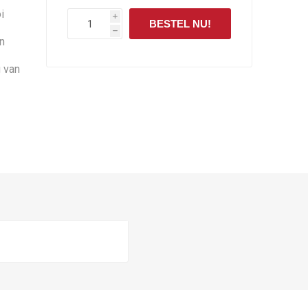
i
i
BESTEL NU!
h
n
g van