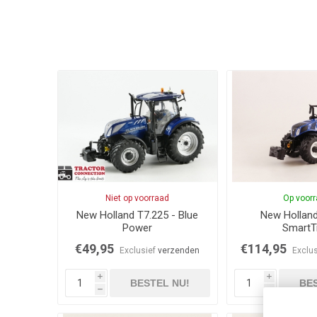
Niet op voorraad
Op voor
New Holland T7.225 - Blue
New Holland
Power
SmartT
€49,95
€114,95
Exclusief
verzenden
Exclu
i
i
BESTEL NU!
BES
h
h