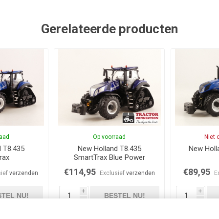
Gerelateerde producten
raad
Op voorraad
Niet 
 T8.435
New Holland T8.435
New Holl
rax
SmartTrax Blue Power
€114,95
€89,95
sief
verzenden
Exclusief
verzenden
E
i
i
TEL NU!
BESTEL NU!
h
h