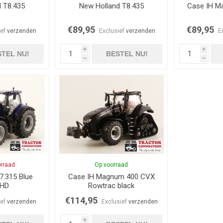
 T8.435
New Holland T8.435
Case IH M
€89,95
€89,95
ief
verzenden
Exclusief
verzenden
E
i
i
TEL NU!
BESTEL NU!
h
h
orraad
Op voorraad
7.315 Blue
Case IH Magnum 400 CVX
 HD
Rowtrac black
€114,95
ief
verzenden
Exclusief
verzenden
i