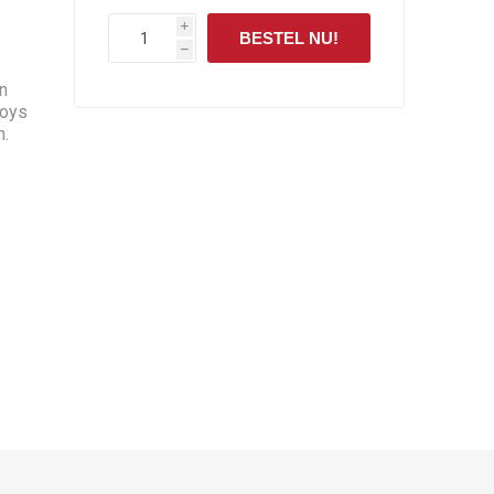
i
BESTEL NU!
h
n
Toys
n.