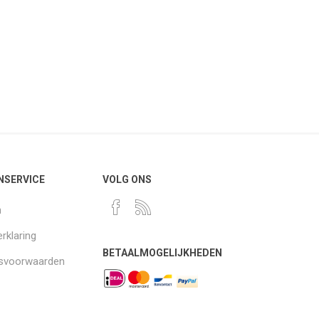
NSERVICE
VOLG ONS
n
rklaring
BETAALMOGELIJKHEDEN
gsvoorwaarden