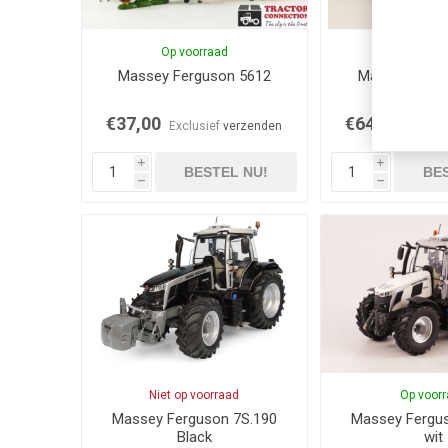
Op voorraad
Op voor
Massey Ferguson 5612
Massey Ferg
€37,00
€64,50
Exclusief
verzenden
Exclus
i
i
BESTEL NU!
BES
h
h
Niet op voorraad
Op voor
Massey Ferguson 7S.190
Massey Fergu
Black
wit