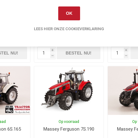
OK
raad
Op voorraad
Op 
uson Next
Massey Ferguson 8S.265
Massey Fer
LEES HIER ONZE COOKIEVERKLARING
€64,50
€65,00
ief
verzenden
Exclusief
verzenden
E
i
i
TEL NU!
BESTEL NU!
h
h
raad
Op voorraad
Op 
son 6S.165
Massey Ferguson 7S.190
Massey Fe