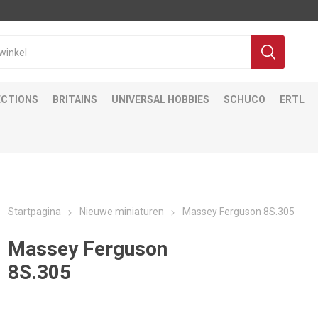
ECTIONS
BRITAINS
UNIVERSAL HOBBIES
SCHUCO
ERTL
Startpagina
Nieuwe miniaturen
Massey Ferguson 8S.305
Massey Ferguson
8S.305