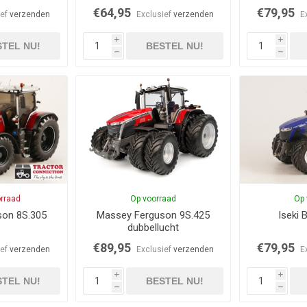
€64,95
€79,95
ief
verzenden
Exclusief
verzenden
E
i
i
TEL NU!
BESTEL NU!
h
h
orraad
Op voorraad
Op 
son 8S.305
Massey Ferguson 9S.425
Iseki 
dubbellucht
€89,95
€79,95
ief
verzenden
Exclusief
verzenden
E
i
i
TEL NU!
BESTEL NU!
h
h