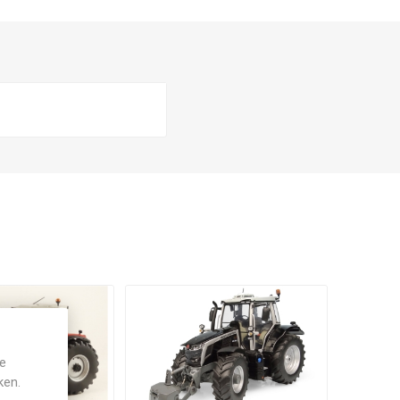
je
ken.