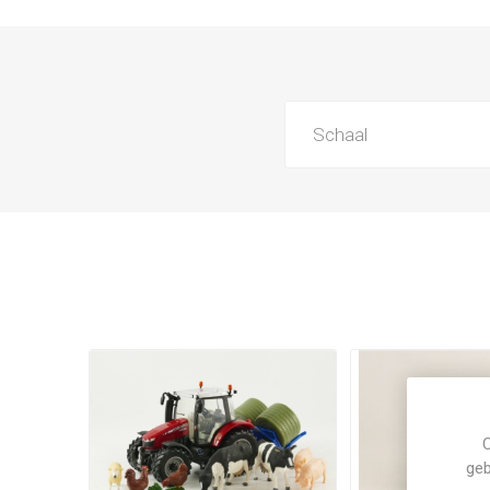
Schaal
C
geb