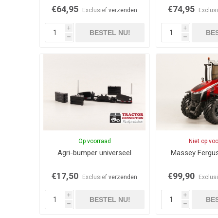
€64,95
€74,95
Exclusief
verzenden
Exclus
i
i
BESTEL NU!
BES
h
h
Op voorraad
Niet op vo
Agri-bumper universeel
Massey Fergu
€17,50
€99,90
Exclusief
verzenden
Exclus
i
i
BESTEL NU!
BES
h
h