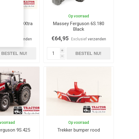
voorraad
Op voorraad
guson 8260Xtra
Massey Ferguson 6S.180
Black
€64,95
xclusief
verzenden
Exclusief
verzenden
i
BESTEL NU!
BESTEL NU!
h
voorraad
Op voorraad
rguson 9S.425
Trekker bumper rood