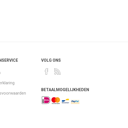
NSERVICE
VOLG ONS
n
rklaring
BETAALMOGELIJKHEDEN
gsvoorwaarden