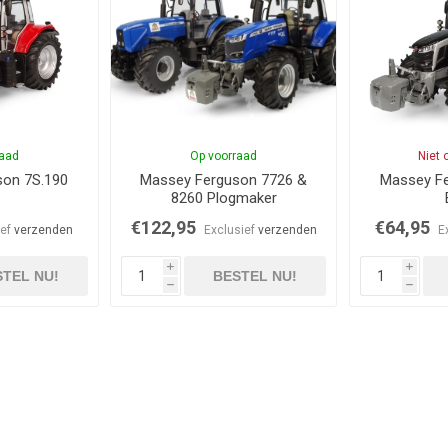
raad
Op voorraad
Niet 
son 7S.190
Massey Ferguson 7726 &
Massey Fe
8260 Plogmaker
€122,95
€64,95
ief
verzenden
Exclusief
verzenden
E
i
i
TEL NU!
BESTEL NU!
h
h