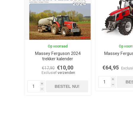
Op voorraad
Op voor
Massey Ferguson 2024
Massey Fergu
trekker kalender
€10,00
€64,95
€17,90
Exclus
Exclusief
verzenden
i
BES
i
h
BESTEL NU!
h