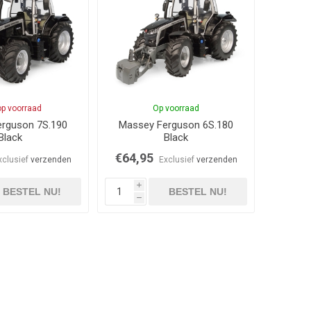
op voorraad
Op voorraad
rguson 7S.190
Massey Ferguson 6S.180
Black
Black
€64,95
xclusief
verzenden
Exclusief
verzenden
i
BESTEL NU!
BESTEL NU!
h