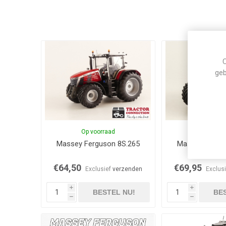
C
geb
Op voorraad
Op voor
Massey Ferguson 8S.265
Massey Fergu
€64,50
€69,95
Exclusief
verzenden
Exclus
i
i
BESTEL NU!
BES
h
h