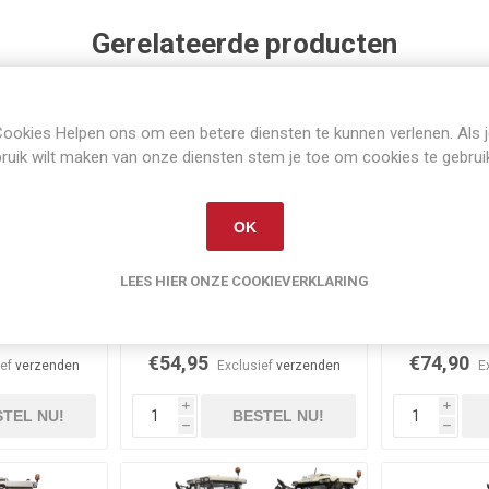
Gerelateerde producten
ookies Helpen ons om een betere diensten te kunnen verlenen. Als 
ruik wilt maken van onze diensten stem je toe om cookies te gebrui
OK
LEES HIER ONZE COOKIEVERKLARING
raad
Op voorraad
Niet 
son 5S.145
Massey Ferguson 2625
Massey F
Electronic
D
€54,95
€74,90
ief
verzenden
Exclusief
verzenden
E
i
i
TEL NU!
BESTEL NU!
h
h