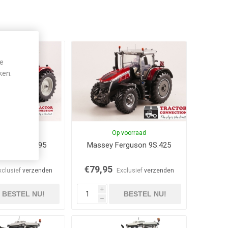
je
ken.
op voorraad
Op voorraad
erguson 7495
Massey Ferguson 9S.425
yna-VT
€79,95
xclusief
verzenden
Exclusief
verzenden
i
BESTEL NU!
BESTEL NU!
h