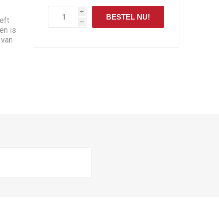
i
BESTEL NU!
eft
h
en is
 van