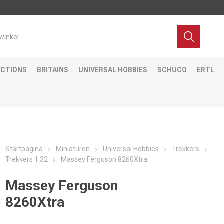
ECTIONS
BRITAINS
UNIVERSAL HOBBIES
SCHUCO
ERTL
Startpagina
Miniaturen
Universal Hobbies
Trekkers
Trekkers 1:32
Massey Ferguson 8260Xtra
Massey Ferguson
8260Xtra