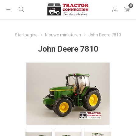
0
Startpagina
Nieuwe miniaturen
John Deere 7810
John Deere 7810