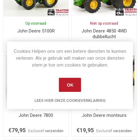
Op voorraad
Niet op voorraad
John Deere 5100R
John Deere 4850 4WD
dubbellucht
€69,95
€79,95
Exclusief
verzenden
Exclusief
verzenden
Cookies Helpen ons om een betere diensten te kunnen
verlenen. Als je gebruik wilt maken van onze diensten
stem je toe om cookies te gebruiken.
OK
LEES HIER ONZE COOKIEVERKLARING
Niet op voorraad
Op voorraad
John Deere 7800
John Deere monteurs
€79,95
€19,95
Exclusief
verzenden
Exclusief
verzenden