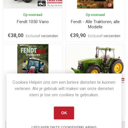
Op voorraad
Op voorraad
Fendt 1050 Vario
Fendt - Alle Traktoren, alle
Modelle
€38,00
€39,90
Exclusief
verzenden
Exclusief
verzenden
Cookies Helpen ons om een betere diensten te kunnen
verlenen. Als je gebruik wilt maken van onze diensten
Op voorraad
Op voorraad
stem je toe om cookies te gebruiken.
Fendt Vario Traktoren
John Deere 8400
€29,90
€79,95
OK
Exclusief
verzenden
Exclusief
verzenden
LEES HIER ONZE COOKIEVERKLARING