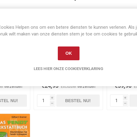
ookies Helpen ons om een betere diensten te kunnen verlenen. Als 
ruik wilt maken van onze diensten stem je toe om cookies te gebrui
OK
orraad
Niet op voorraad
Op 
LEES HIER ONZE COOKIEVERKLARING
5 LSA
Fendt Prospekte 1935-1980
Fendt - All
M
€24,95
€39,90
ief
verzenden
Exclusief
verzenden
E
i
i
TEL NU!
BESTEL NU!
h
h