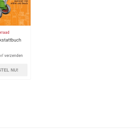
orraad
kstattbuch
ief
verzenden
TEL NU!