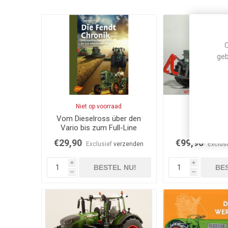
C
geb
Niet op voorraad
Niet op vo
Vom Dieselross über den
Fendt 61
Vario bis zum Full-Line
Anbieter
€29,90
€99,90
Exclusief
verzenden
Exclus
i
i
BESTEL NU!
BES
h
h