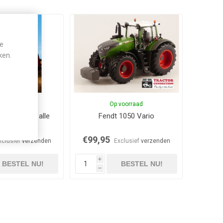
je
ken.
voorraad
Op voorraad
e Traktoren, alle
Fendt 1050 Vario
odelle
€99,95
xclusief
verzenden
Exclusief
verzenden
i
BESTEL NU!
BESTEL NU!
h