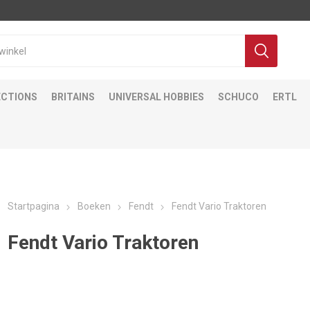
ECTIONS
BRITAINS
UNIVERSAL HOBBIES
SCHUCO
ERTL
Startpagina
Boeken
Fendt
Fendt Vario Traktoren
Fendt Vario Traktoren