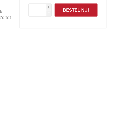
i
BESTEL NU!
pk
h
's tot