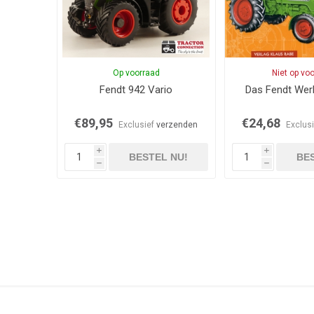
Op voorraad
Niet op vo
Fendt 942 Vario
Das Fendt Wer
€89,95
€24,68
Exclusief
verzenden
Exclus
i
i
BESTEL NU!
BES
h
h