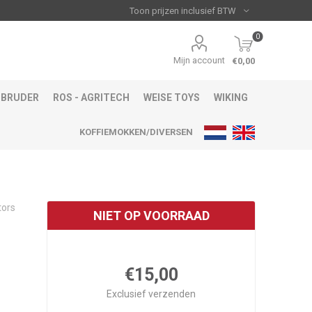
0
Mijn account
€0,00
BRUDER
ROS - AGRITECH
WEISE TOYS
WIKING
KOFFIEMOKKEN/DIVERSEN
tors
NIET OP VOORRAAD
€15,00
Exclusief
verzenden