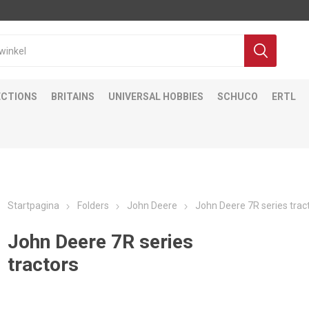
ECTIONS
BRITAINS
UNIVERSAL HOBBIES
SCHUCO
ERTL
Startpagina
Folders
John Deere
John Deere 7R series trac
John Deere 7R series
tractors