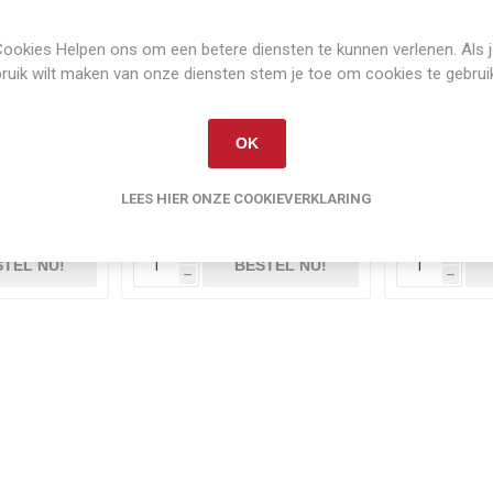
ookies Helpen ons om een betere diensten te kunnen verlenen. Als 
ruik wilt maken van onze diensten stem je toe om cookies te gebrui
raad
Op voorraad
Op 
OK
000i WTS
John Deere 9780i CTS
John 7000 
ne
combine
LEES HIER ONZE COOKIEVERKLARING
€8,00
€15,00
ef
verzenden
Exclusief
verzenden
E
i
i
TEL NU!
BESTEL NU!
h
h