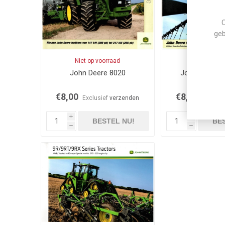
C
geb
Niet op voorraad
Op voor
John Deere 8020
John Deere 9
combi
€8,00
€8,00
Exclusief
verzenden
Exclusi
i
i
BESTEL NU!
BES
h
h