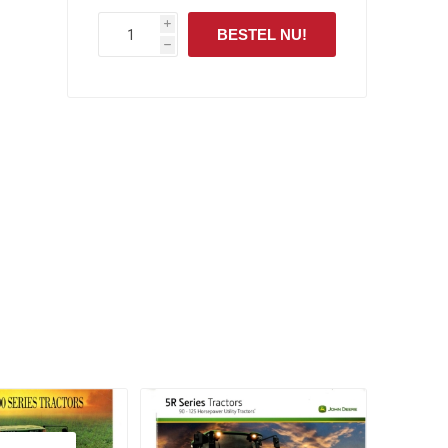
i
BESTEL NU!
h