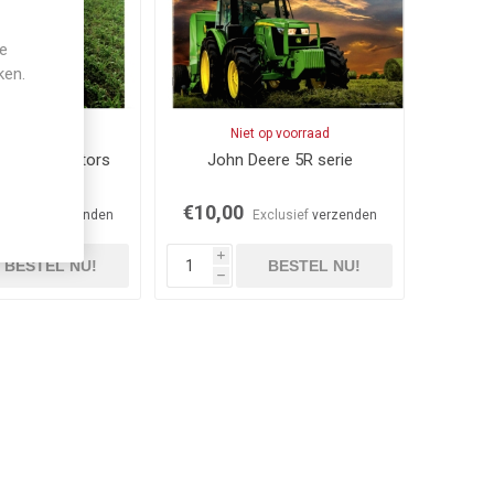
je
ken.
voorraad
Niet op voorraad
series tractors
John Deere 5R serie
€10,00
xclusief
verzenden
Exclusief
verzenden
i
BESTEL NU!
BESTEL NU!
h