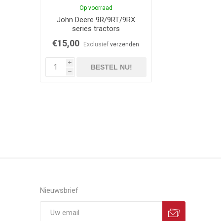
Op voorraad
John Deere 9R/9RT/9RX
series tractors
€15,00
Exclusief
verzenden
i
BESTEL NU!
h
Nieuwsbrief