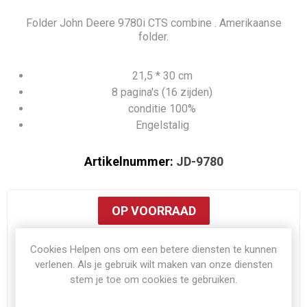
Folder John Deere 9780i CTS combine . Amerikaanse
folder.
21,5 * 30 cm
8 pagina's (16 zijden)
conditie 100%
Engelstalig
Artikelnummer:
JD-9780
OP VOORRAAD
Cookies Helpen ons om een betere diensten te kunnen
€8,00
verlenen. Als je gebruik wilt maken van onze diensten
Exclusief
verzenden
stem je toe om cookies te gebruiken.
i
BESTEL NU!