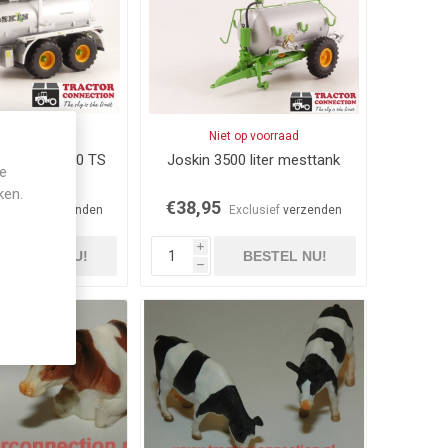
voorraad
Niet op voorraad
umetra 20000 TS
Joskin 3500 liter mesttank
je
sttank
ken.
€38,95
xclusief
verzenden
Exclusief
verzenden
i
BESTEL NU!
BESTEL NU!
h