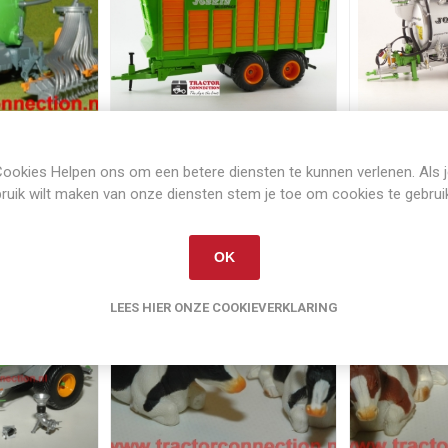
raad
Op voorraad
Op 
tank met
Joskin silage wagen
Joskin Vol
ookies Helpen ons om een betere diensten te kunnen verlenen. Als 
eur
me
ruik wilt maken van onze diensten stem je toe om cookies te gebrui
€35,00
€68,00
ief
verzenden
Exclusief
verzenden
E
i
i
TEL NU!
BESTEL NU!
OK
h
h
LEES HIER ONZE COOKIEVERKLARING