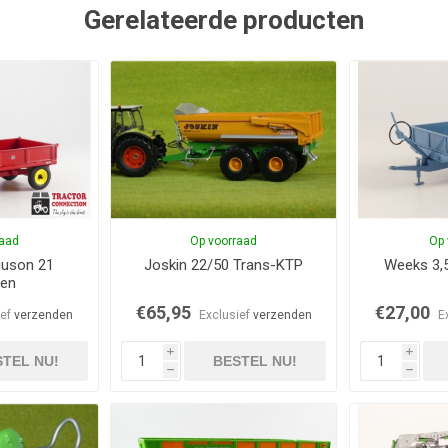
Gerelateerde producten
raad
Op voorraad
Op 
guson 21
Joskin 22/50 Trans-KTP
Weeks 3,
gen
€65,95
€27,00
ief
verzenden
Exclusief
verzenden
E
i
i
TEL NU!
BESTEL NU!
h
h