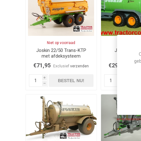
Niet op voorraad
Op voor
Joskin 22/50 Trans-KTP
Joskin mest
C
met afdeksysteem
inject
geb
€71,95
€29,50
Exclusief
verzenden
Exclus
i
i
BESTEL NU!
BES
h
h