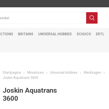
ECTIONS
BRITAINS
UNIVERSAL HOBBIES
SCHUCO
ERTL
Startpagina
Miniaturen
Universal Hobbies
Werktuigen
Joskin Aquatrans 3600
Joskin Aquatrans
3600