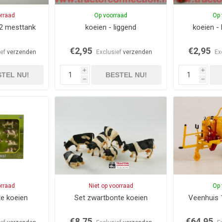
orraad
Op voorraad
Op 
2 mesttank
koeien - liggend
koeien - 
€2,95
€2,95
ief
verzenden
Exclusief
verzenden
Ex
i
i
TEL NU!
BESTEL NU!
h
h
orraad
Niet op voorraad
Op 
e koeien
Set zwartbonte koeien
Veenhuis 
€8,75
€64,95