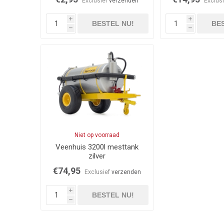
Exclusief
verzenden
Exclus
i
i
BESTEL NU!
BES
h
h
Niet op voorraad
Veenhuis 3200l mesttank
zilver
€74,95
Exclusief
verzenden
i
BESTEL NU!
h