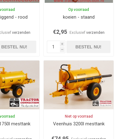
voorraad
Op voorraad
liggend - rood
koeien - staand
€2,95
clusief
verzenden
Exclusief
verzenden
i
BESTEL NU!
BESTEL NU!
h
voorraad
Niet op voorraad
1750l mesttank
Veenhuis 3200l mesttank
€74,95