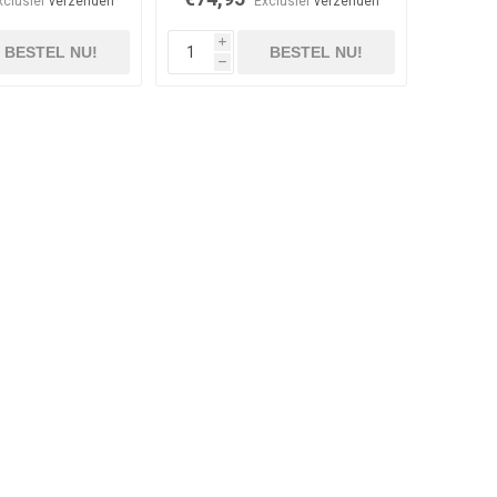
xclusief
verzenden
Exclusief
verzenden
i
BESTEL NU!
BESTEL NU!
h