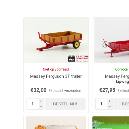
Niet op voorraad
Op voor
Massey Ferguson 3T trailer
Massey Fer
kipwa
€32,00
€27,95
Exclusief
verzenden
Exclus
i
i
BESTEL NU!
BES
h
h