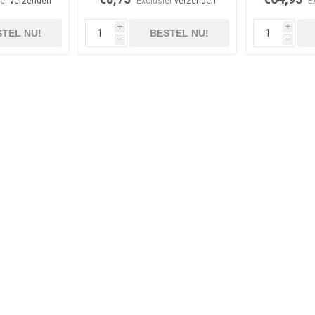
ief
verzenden
Exclusief
verzenden
E
i
i
TEL NU!
BESTEL NU!
h
h