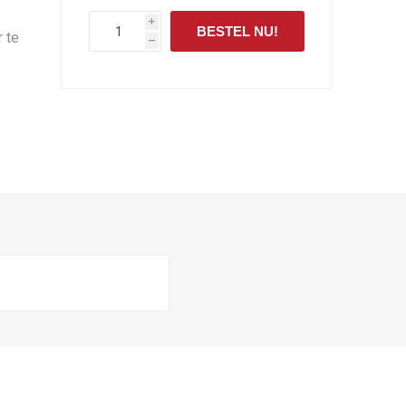
i
BESTEL NU!
r te
h