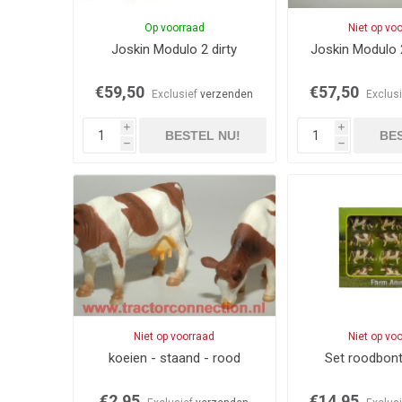
Op voorraad
Niet op vo
Joskin Modulo 2 dirty
Joskin Modulo 
€59,50
€57,50
Exclusief
verzenden
Exclus
i
i
BESTEL NU!
BES
h
h
Niet op voorraad
Niet op vo
koeien - staand - rood
Set roodbont
€2,95
€14,95