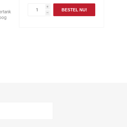
i
BESTEL NU!
ertank
h
koog