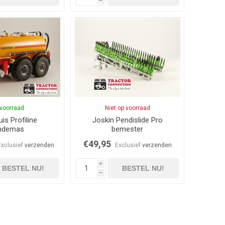
h
voorraad
Niet op voorraad
is Profiline
Joskin Pendislide Pro
ndemas
bemester
€49,95
Exclusief
verzenden
Exclusief
verzenden
i
BESTEL NU!
BESTEL NU!
h