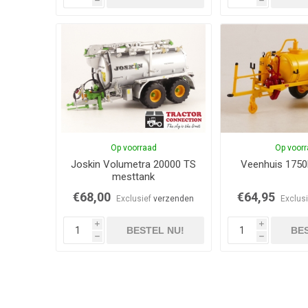
h
h
Op voorraad
Op voor
Joskin Volumetra 20000 TS
Veenhuis 1750
mesttank
€68,00
€64,95
Exclusief
verzenden
Exclus
i
i
BESTEL NU!
BES
h
h