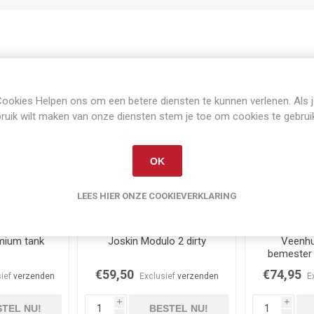
Gerelateerde producten
ookies Helpen ons om een betere diensten te kunnen verlenen. Als 
ruik wilt maken van onze diensten stem je toe om cookies te gebrui
OK
LEES HIER ONZE COOKIEVERKLARING
raad
Op voorraad
Niet 
mium tank
Joskin Modulo 2 dirty
Veenhu
bemester 
€59,50
€74,95
sief
verzenden
Exclusief
verzenden
E
i
i
TEL NU!
BESTEL NU!