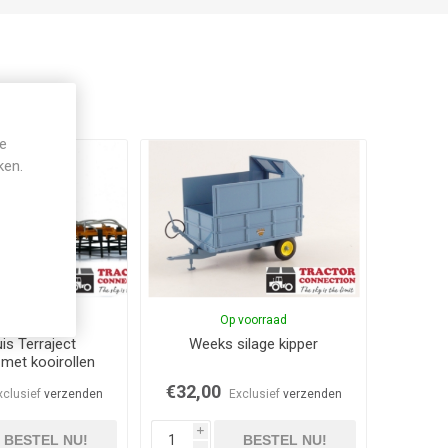
je
ken.
op voorraad
Op voorraad
is Terraject
Weeks silage kipper
met kooirollen
€32,00
xclusief
verzenden
Exclusief
verzenden
i
BESTEL NU!
BESTEL NU!