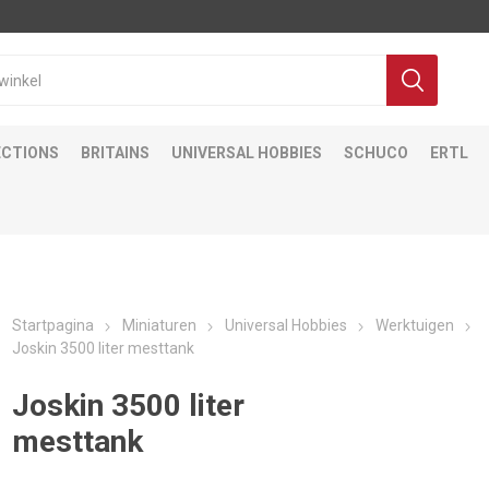
ECTIONS
BRITAINS
UNIVERSAL HOBBIES
SCHUCO
ERTL
Startpagina
Miniaturen
Universal Hobbies
Werktuigen
Joskin 3500 liter mesttank
Joskin 3500 liter
mesttank