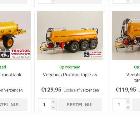
h
h
raad
Op voorraad
Op 
l mesttank
Veenhuis Profiline triple as
Veenhu
ta
€129,95
€119,95
ief
verzenden
Exclusief
verzenden
i
i
TEL NU!
BESTEL NU!
h
h