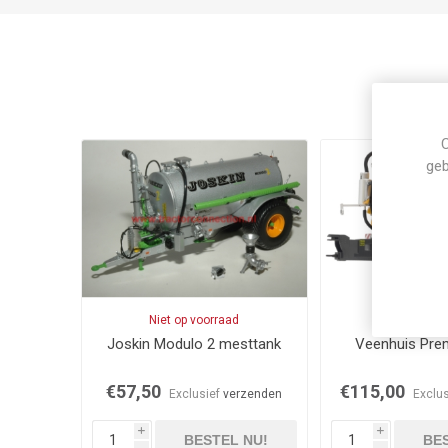
C
geb
Niet op voorraad
Op voor
Joskin Modulo 2 mesttank
Veenhuis Pre
€57,50
€115,00
Exclusief
verzenden
Exclu
i
i
BESTEL NU!
BES