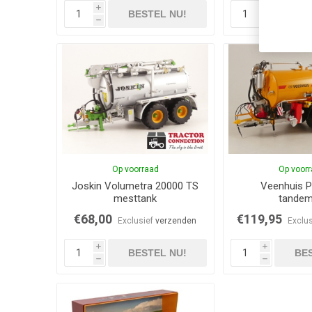
i
i
BESTEL NU!
BES
h
h
Op voorraad
Op voor
Joskin Volumetra 20000 TS
Veenhuis Pr
mesttank
tande
€68,00
€119,95
Exclusief
verzenden
Exclu
i
i
BESTEL NU!
BES
h
h