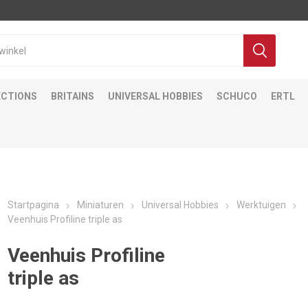
ECTIONS
BRITAINS
UNIVERSAL HOBBIES
SCHUCO
ERTL
Startpagina
Miniaturen
Universal Hobbies
Werktuigen
Veenhuis Profiline triple as
Veenhuis Profiline
triple as