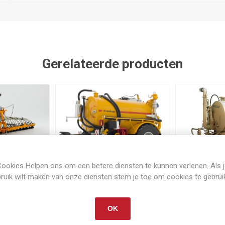
Gerelateerde producten
ookies Helpen ons om een betere diensten te kunnen verlenen. Als 
raad
Op voorraad
Op 
ruik wilt maken van onze diensten stem je toe om cookies te gebrui
uroject
Veenhuis Premium tank
Joskin M
OK
€115,00
€59,50
ief
verzenden
Exclusief
verzenden
E