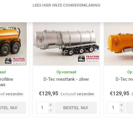
i
i
LEES HIER ONZE COOKIEVERKLARING
TEL NU!
BESTEL NU!
h
h
raad
Op voorraad
Op 
ofiline
D-Tec mesttank - zilver
D-Tec me
mas
€129,95
€129,95
sief
verzenden
Exclusief
verzenden
i
i
TEL NU!
BESTEL NU!
h
h