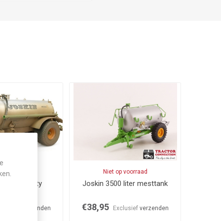
je
voorraad
Niet op voorraad
ken.
odulo 2 dirty
Joskin 3500 liter mesttank
€38,95
xclusief
verzenden
Exclusief
verzenden