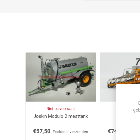
C
Niet op voorraad
Op voor
geb
Joskin Modulo 2 mesttank
Veenhuis E
€57,50
€74,95
Exclusief
verzenden
Exclus