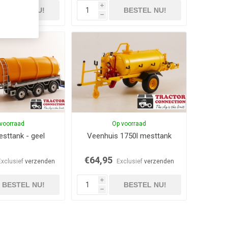
i
BESTEL NU!
BESTEL NU!
h
voorraad
Op voorraad
sttank - geel
Veenhuis 1750l mesttank
€64,95
Exclusief
verzenden
Exclusief
verzenden
i
BESTEL NU!
BESTEL NU!
h