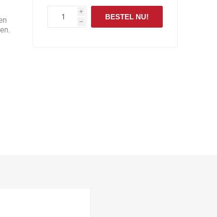
i
BESTEL NU!
Een
h
en.