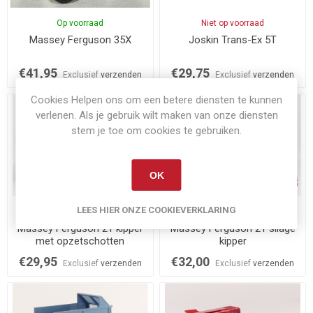
Op voorraad
Niet op voorraad
Massey Ferguson 35X
Joskin Trans-Ex 5T
€41,95
€29,75
Exclusief
verzenden
Exclusief
verzenden
Cookies Helpen ons om een betere diensten te kunnen
verlenen. Als je gebruik wilt maken van onze diensten
stem je toe om cookies te gebruiken.
OK
LEES HIER ONZE COOKIEVERKLARING
Niet op voorraad
Op voorraad
Massey Ferguson 21 kipper
Massey Ferguson 21 silage
met opzetschotten
kipper
€29,95
€32,00
Exclusief
verzenden
Exclusief
verzenden