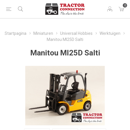
0
Startpagina
Miniaturen
Universal Hobbies
Werktuigen
Manitou MI25D Salti
Manitou MI25D Salti