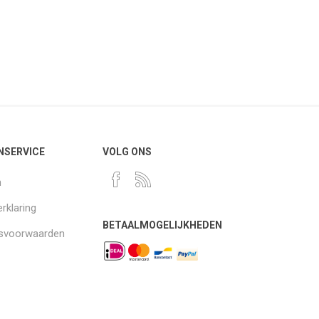
NSERVICE
VOLG ONS
n
rklaring
BETAALMOGELIJKHEDEN
gsvoorwaarden