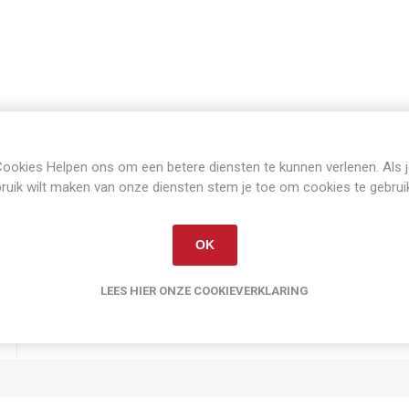
ookies Helpen ons om een betere diensten te kunnen verlenen. Als 
Artikelnummer:
ROS302648
ruik wilt maken van onze diensten stem je toe om cookies te gebrui
OK
PRODUCT SPECIFICATIES
LEES HIER ONZE COOKIEVERKLARING
1:32