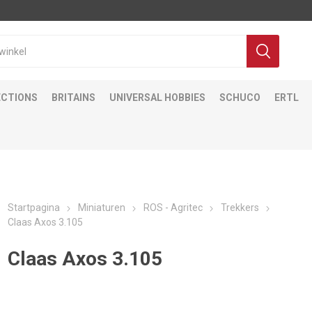
ECTIONS
BRITAINS
UNIVERSAL HOBBIES
SCHUCO
ERTL
Startpagina
Miniaturen
ROS - Agritec
Trekkers
Claas Axos 3.105
Claas Axos 3.105