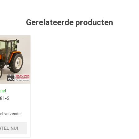
Gerelateerde producten
raad
781-S
ief
verzenden
TEL NU!