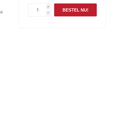
i
BESTEL NU!
ie
h