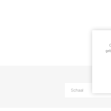
C
geb
Schaal