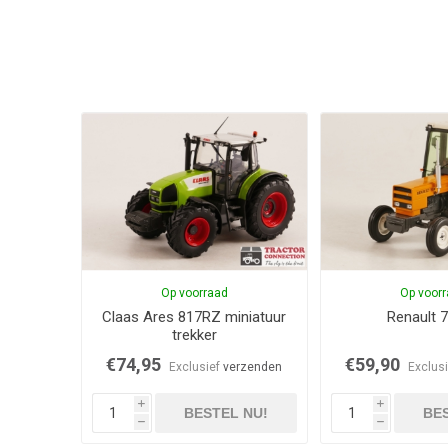
Op voorraad
Op voor
Claas Ares 817RZ miniatuur
Renault 
trekker
€74,95
€59,90
Exclusief
verzenden
Exclus
i
i
BESTEL NU!
BES
h
h