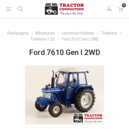
0
Startpagina
Miniaturen
Universal Hobbies
Trekkers
Trekkers 1:32
Ford 7610 Gen I 2WD
Ford 7610 Gen I 2WD