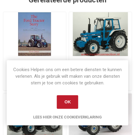
Gerelateerde producten
Niet op voorraad
Niet op voorraad
Cookies Helpen ons om een betere diensten te kunnen
The Ford Tractor Story part
Ford 7810
two
verlenen. Als je gebruik wilt maken van onze diensten
stem je toe om cookies te gebruiken.
€42,00
€45,00
Exclusief
verzenden
Exclusief
verzenden
OK
LEES HIER ONZE COOKIEVERKLARING