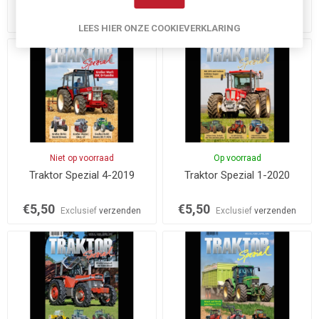
€4,90
€5,50
Exclusief
verzenden
Exclusief
verzenden
LEES HIER ONZE COOKIEVERKLARING
Niet op voorraad
Op voorraad
Traktor Spezial 4-2019
Traktor Spezial 1-2020
€5,50
€5,50
Exclusief
verzenden
Exclusief
verzenden