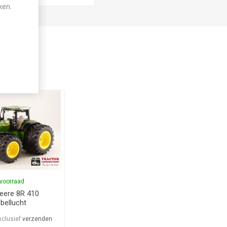
ken.
voorraad
eere 8R 410
bellucht
xclusief
verzenden