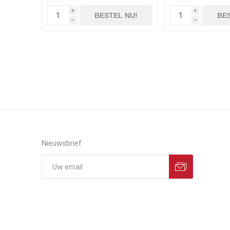
i
i
BESTEL NU!
BES
h
h
Nieuwsbrief