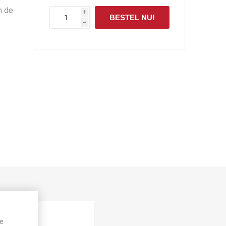
n de
i
BESTEL NU!
h
je