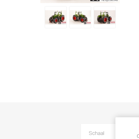
Schaal
C