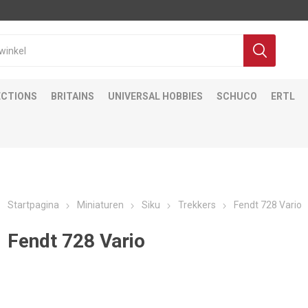
ECTIONS
BRITAINS
UNIVERSAL HOBBIES
SCHUCO
ERTL
Startpagina
Miniaturen
Siku
Trekkers
Fendt 728 Vario
Fendt 728 Vario