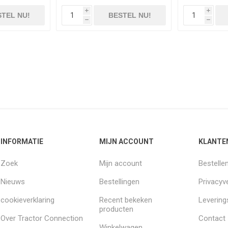
i
i
TEL NU!
BESTEL NU!
h
h
INFORMATIE
MIJN ACCOUNT
KLANTE
Zoek
Mijn account
Bestelle
Nieuws
Bestellingen
Privacyve
cookieverklaring
Recent bekeken
Leverin
producten
Over Tractor Connection
Contact
Winkelwagen