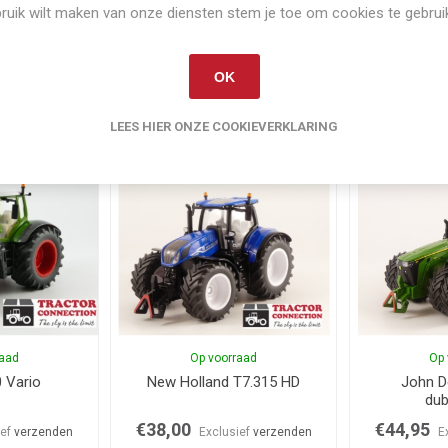
ruik wilt maken van onze diensten stem je toe om cookies te gebrui
OK
LEES HIER ONZE COOKIEVERKLARING
Gerelateerde producten
raad
Op voorraad
Op 
 Vario
New Holland T7.315 HD
John D
dub
€38,00
€44,95
ief
verzenden
Exclusief
verzenden
E