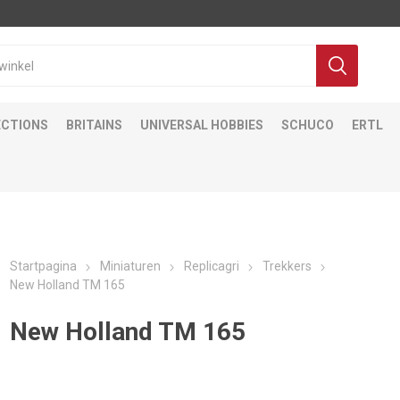
ECTIONS
BRITAINS
UNIVERSAL HOBBIES
SCHUCO
ERTL
Startpagina
Miniaturen
Replicagri
Trekkers
New Holland TM 165
New Holland TM 165