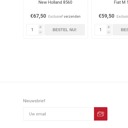
New Holland 8560
Fiat M 
€67,50
€59,50
Exclusief
verzenden
Exclus
i
i
BESTEL NU!
BES
h
h
Nieuwsbrief