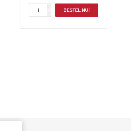
i
BESTEL NU!
h