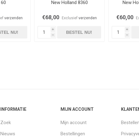
160
New Holland 8360
New Hol
€68,00
€60,00
ief
verzenden
Exclusief
verzenden
E
i
i
TEL NU!
BESTEL NU!
h
h
INFORMATIE
MIJN ACCOUNT
KLANTE
Zoek
Mijn account
Bestelle
Nieuws
Bestellingen
Privacyve