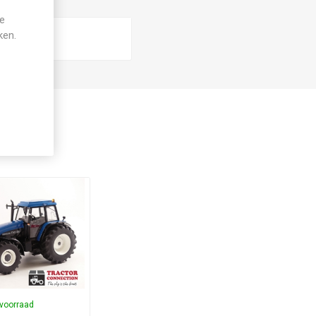
je
ken.
voorraad