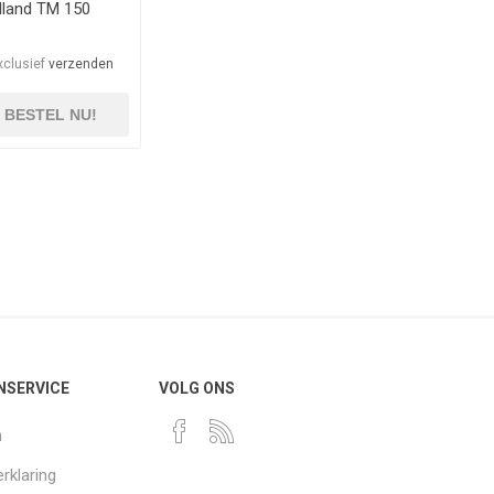
land TM 150
xclusief
verzenden
BESTEL NU!
NSERVICE
VOLG ONS
n
rklaring