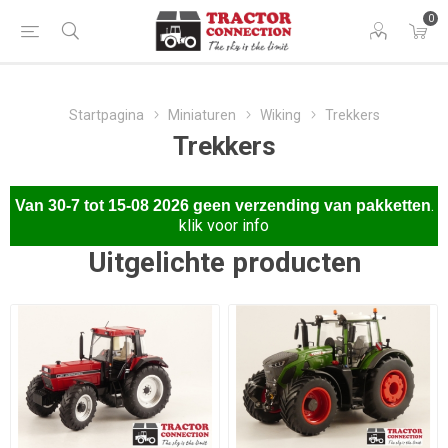
0
Startpagina
Miniaturen
Wiking
Trekkers
Trekkers
.
Van
30-7 tot 15-08 2026 gee
n verzending van pakketten
klik voor info
Uitgelichte producten