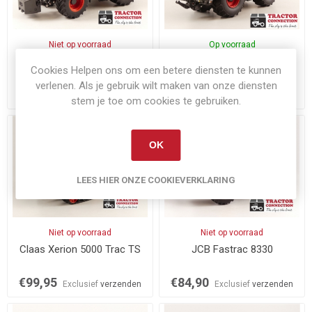
Niet op voorraad
Op voorraad
Claas Arion 630
Claas Xerion 4500 Trac VC
Cookies Helpen ons om een betere diensten te kunnen
verlenen. Als je gebruik wilt maken van onze diensten
€74,95
€84,95
Exclusief
verzenden
Exclusief
verzenden
stem je toe om cookies te gebruiken.
OK
LEES HIER ONZE COOKIEVERKLARING
Niet op voorraad
Niet op voorraad
Claas Xerion 5000 Trac TS
JCB Fastrac 8330
€99,95
€84,90
Exclusief
verzenden
Exclusief
verzenden