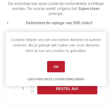
De motorkap kan open zodat de motordetails zichtbaar
worden. De vooras werkt volgens het
Supersteer
principe.
Gelimiteerde oplage van 500 stuks!
Artikelnummer:
ROS302037
Cookies Helpen ons om een betere diensten te kunnen
verlenen. Als je gebruik wilt maken van onze diensten
stem je toe om cookies te gebruiken.
NIET OP VOORRAAD
OK
€69,00
Exclusief
verzenden
LEES HIER ONZE COOKIEVERKLARING
i
BESTEL NU!
h