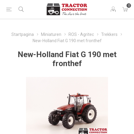
0
Startpagina
Miniaturen
ROS - Agritec
Trekkers
New-Holland Fiat G 190 met fronthef
New-Holland Fiat G 190 met
fronthef