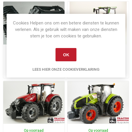
Cookies Helpen ons om een betere diensten te kunnen
verlenen. Als je gebruik wilt maken van onze diensten
stem je toe om cookies te gebruiken.
Op voorraad
Op voorraad
OK
voorlader voor Bruder
John Deere 7R350
LEES HIER ONZE COOKIEVERKLARING
€7,50
€34,95
Exclusief
verzenden
Exclusief
verzenden
Op voorraad
Op voorraad