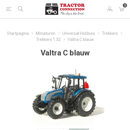
0
Startpagina
Miniaturen
Universal Hobbies
Trekkers
Trekkers 1:32
Valtra C blauw
Valtra C blauw