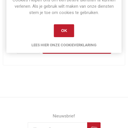
verlenen. Als je gebruik wilt maken van onze diensten
NIET OP VOORRAAD
stem je toe om cookies te gebruiken.
€79,95
OK
Exclusief
verzenden
LEES HIER ONZE COOKIEVERKLARING
i
BESTEL NU!
h
Nieuwsbrief