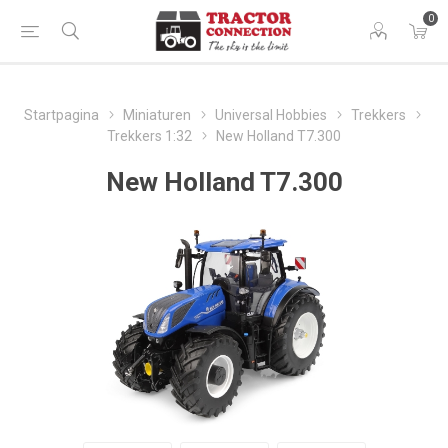
0
Startpagina
Miniaturen
Universal Hobbies
Trekkers
Trekkers 1:32
New Holland T7.300
New Holland T7.300