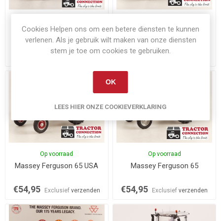
Niet op voorraad
Op voorraad
Cookies Helpen ons om een betere diensten te kunnen
Massey Ferguson 188 2WD
Massey Ferguson 2625
verlenen. Als je gebruik wilt maken van onze diensten
ACA
Electronic
stem je toe om cookies te gebruiken.
€64,90
€54,95
Exclusief
verzenden
Exclusief
verzenden
OK
LEES HIER ONZE COOKIEVERKLARING
Op voorraad
Op voorraad
Massey Ferguson 65 USA
Massey Ferguson 65
€54,95
€54,95
Exclusief
verzenden
Exclusief
verzenden