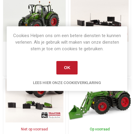
Cookies Helpen ons om een betere diensten te kunnen
verlenen. Als je gebruik wilt maken van onze diensten
stem je toe om cookies te gebruiken.
Niet op voorraad
Op voorraad
Fendt 724
Agri-bumper universeel
OK
€70,00
€17,50
Exclusief
verzenden
Exclusief
verzenden
LEES HIER ONZE COOKIEVERKLARING
Niet op voorraad
Op voorraad