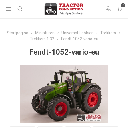
0
Startpagina
Miniaturen
Universal Hobbies
Trekkers
Trekkers 1:32
Fendt-1052-vario-eu
Fendt-1052-vario-eu