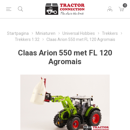
0
Startpagina
Miniaturen
Universal Hobbies
Trekkers
Trekkers 1:32
Claas Arion 550 met FL 120 Agromais
Claas Arion 550 met FL 120
Agromais