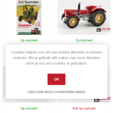
Op voorraad
Op voorraad
Alle Traktoren von Schlüter
Schlüter 1250V
Cookies Helpen ons om een betere diensten te kunnen
verlenen. Als je gebruik wilt maken van onze diensten
€46,27
€64,90
Exclusief
verzenden
Exclusief
verzenden
stem je toe om cookies te gebruiken.
OK
LEES HIER ONZE COOKIEVERKLARING
Op voorraad
Niet op voorraad