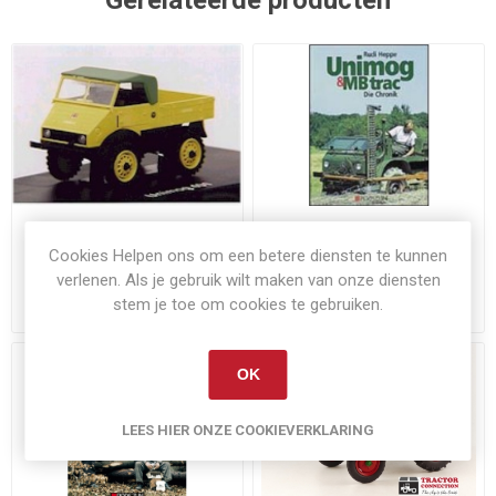
Gerelateerde producten
Op voorraad
Op voorraad
Cookies Helpen ons om een betere diensten te kunnen
Unimog 401
Unimog & MB-trac
verlenen. Als je gebruik wilt maken van onze diensten
stem je toe om cookies te gebruiken.
€30,50
€20,57
Exclusief
verzenden
Exclusief
verzenden
OK
LEES HIER ONZE COOKIEVERKLARING