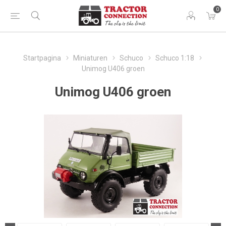
0
Startpagina
Miniaturen
Schuco
Schuco 1:18
Unimog U406 groen
Unimog U406 groen