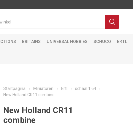
ECTIONS
BRITAINS
UNIVERSAL HOBBIES
SCHUCO
ERTL
Startpagina
Miniaturen
Ertl
schaal 1:64
New Holland CR11 combine
New Holland CR11
combine