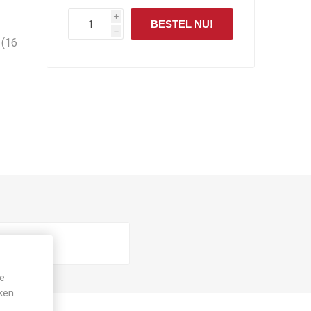
i
BESTEL NU!
h
 (16
je
ken.