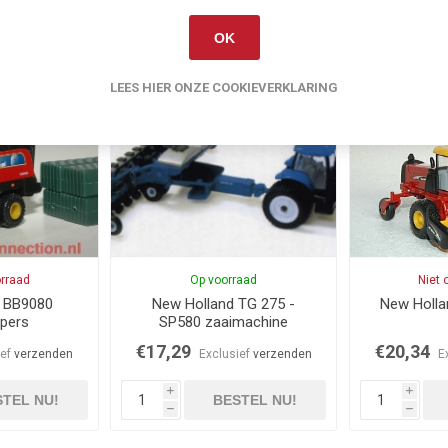
OK
Gerelateerde producten
LEES HIER ONZE COOKIEVERKLARING
orraad
Op voorraad
Niet 
d BB9080
New Holland TG 275 -
New Holla
pers
SP580 zaaimachine
€17,29
€20,34
ief
verzenden
Exclusief
verzenden
E
i
i
TEL NU!
BESTEL NU!
h
h