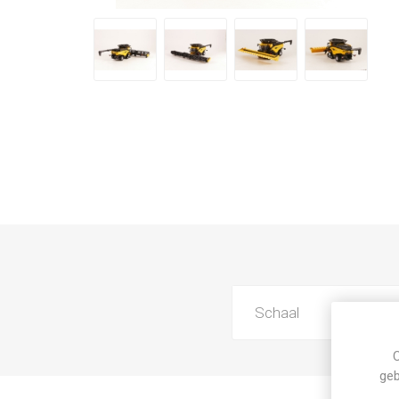
Schaal
C
geb