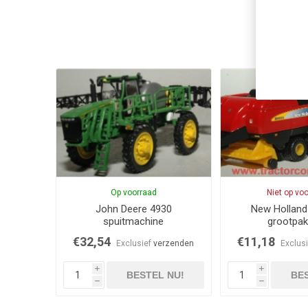
Op voorraad
Niet op vo
John Deere 4930
New Hollan
spuitmachine
grootpak
€32,54
€11,18
Exclusief
verzenden
Exclus
i
i
BESTEL NU!
BES
h
h