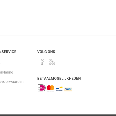
NSERVICE
VOLG ONS
n
rklaring
BETAALMOGELIJKHEDEN
gsvoorwaarden