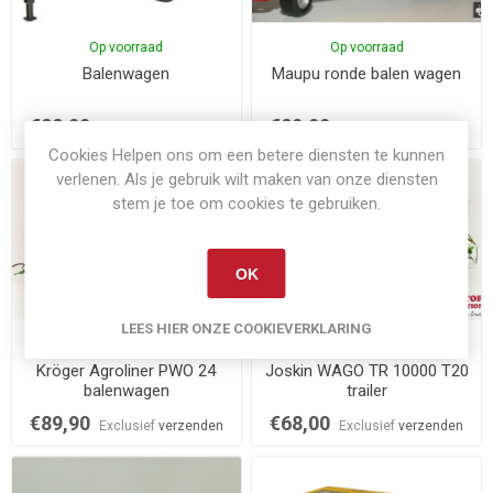
Op voorraad
Op voorraad
Balenwagen
Maupu ronde balen wagen
€22,00
€89,90
Exclusief
verzenden
Exclusief
verzenden
Cookies Helpen ons om een betere diensten te kunnen
verlenen. Als je gebruik wilt maken van onze diensten
stem je toe om cookies te gebruiken.
OK
LEES HIER ONZE COOKIEVERKLARING
Op voorraad
Op voorraad
Kröger Agroliner PWO 24
Joskin WAGO TR 10000 T20
balenwagen
trailer
€89,90
€68,00
Exclusief
verzenden
Exclusief
verzenden