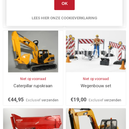
Op voorraad
Niet op voorraad
OK
Linde heftruck
Caterpillar rups shovel
LEES HIER ONZE COOKIEVERKLARING
€19,50
€37,95
Exclusief
verzenden
Exclusief
verzenden
Niet op voorraad
Niet op voorraad
Caterpillar rupskraan
Wegenbouw set
€44,95
€19,00
Exclusief
verzenden
Exclusief
verzenden