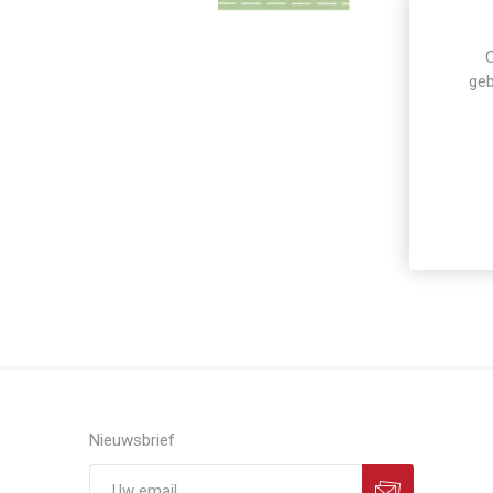
C
geb
Nieuwsbrief