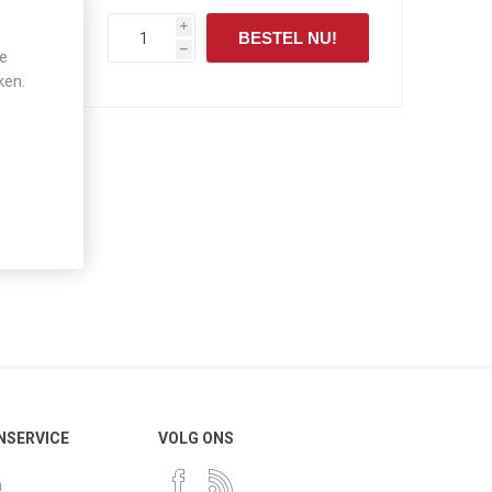
i
BESTEL NU!
h
je
ken.
NSERVICE
VOLG ONS
n