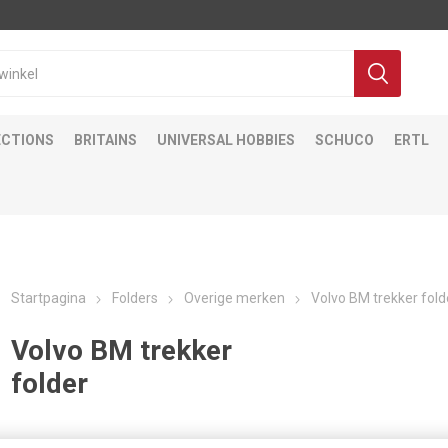
ECTIONS
BRITAINS
UNIVERSAL HOBBIES
SCHUCO
ERTL
Startpagina
Folders
Overige merken
Volvo BM trekker fold
Volvo BM trekker
folder