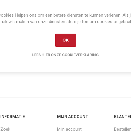
Volvo BM trekker folder. typen 305 t/m 2105.
ookies Helpen ons om een betere diensten te kunnen verlenen. Als 
21 * 29,5 cm
ruik wilt maken van onze diensten stem je toe om cookies te gebrui
2 pagina's (4 zijden)
conditie 100%
Nederlands
OK
Artikelnummer:
BM-TRAC
LEES HIER ONZE COOKIEVERKLARING
INFORMATIE
MIJN ACCOUNT
KLANTE
Zoek
Mijn account
Bestelle